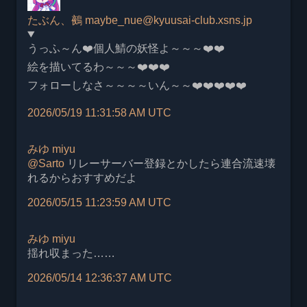
たぶん、鵺
maybe_nue@kyuusai-club.xsns.jp
うっふ～ん❤️個人鯖の妖怪よ～～～❤️❤️
絵を描いてるわ～～～❤️❤️❤️
フォローしなさ～～～～いん～～❤️❤️❤️❤️❤️
2026/05/19 11:31:58 AM UTC
みゆ
miyu
@
Sarto
リレーサーバー登録とかしたら連合流速壊
れるからおすすめだよ
2026/05/15 11:23:59 AM UTC
みゆ
miyu
揺れ収まった……
2026/05/14 12:36:37 AM UTC